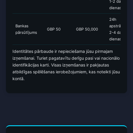
1-2 darba
dienas
24h
Bankas
apstrāde +
GBP 50
GBP 50,000
pārsūtījums
2-4 darba
dienas
Identitātes pārbaude ir nepieciešama jūsu pirmajam
izņemšanai. Turiet pagatavītu derīgu pasi vai nacionālo
identifikācijas karti. Visas izņemšanas ir pakļautas
atbildīgas spēlēšanas ierobežojumiem, kas noteikti jūsu
kontā.