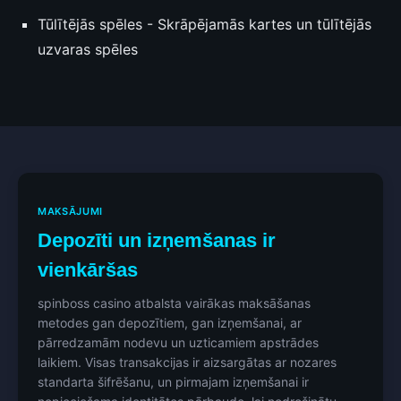
Tūlītējās spēles - Skrāpējamās kartes un tūlītējās
uzvaras spēles
MAKSĀJUMI
Depozīti un izņemšanas ir
vienkāršas
spinboss casino atbalsta vairākas maksāšanas
metodes gan depozītiem, gan izņemšanai, ar
pārredzamām nodevu un uzticamiem apstrādes
laikiem. Visas transakcijas ir aizsargātas ar nozares
standarta šifrēšanu, un pirmajam izņemšanai ir